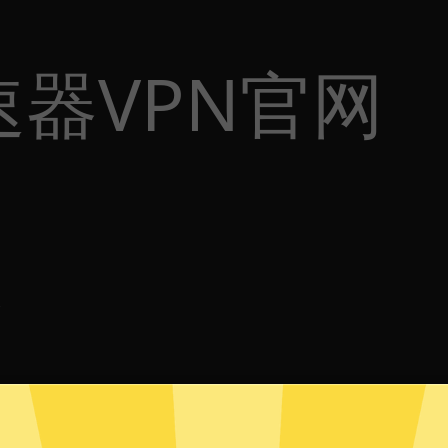
器VPN官网
体
p