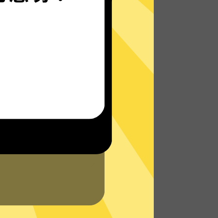
无论您身在何处，都能畅快地上网 - 无论是在
外出旅行还是在家中舒适地躺在沙发上。
了解更多好用的加速器VPN特点